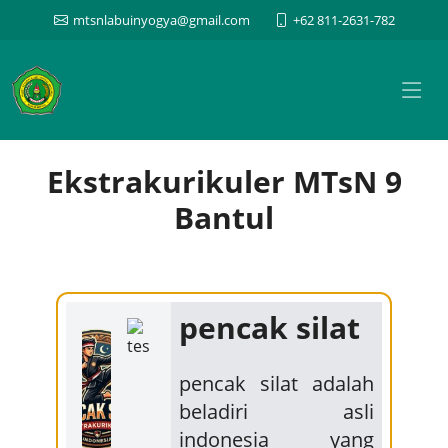
mtsnlabuinyogya@gmail.com
+62 811-2631-782
Ekstrakurikuler MTsN 9
Bantul
pencak silat
pencak silat adalah
beladiri asli
indonesia yang